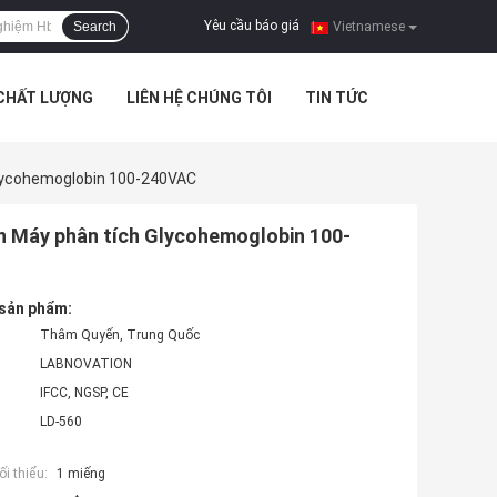
Yêu cầu báo giá
Search
|
Vietnamese
 CHẤT LƯỢNG
LIÊN HỆ CHÚNG TÔI
TIN TỨC
lycohemoglobin 100-240VAC
n Máy phân tích Glycohemoglobin 100-
 sản phẩm:
Thâm Quyến, Trung Quốc
LABNOVATION
IFCC, NGSP, CE
LD-560
i thiểu:
1 miếng