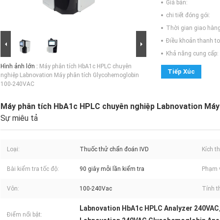
Giá bán:
chi tiết đóng gói:
Thời gian giao hàng
Điều khoản thanh to
Khả năng cung cấp:
Hình ảnh lớn :
Máy phân tích HbA1c HPLC chuyên
Tiếp Xúc
nghiệp Labnovation Máy phân tích Glycohemoglobin
100-240VAC
Máy phân tích HbA1c HPLC chuyên nghiệp Labnovation Máy
Sự miêu tả
Loại:
Thuốc thử chẩn đoán IVD
Kích t
Bài kiểm tra tốc độ:
90 giây mỗi lần kiểm tra
Phạm v
Vôn:
100-240Vac
Tính t
Labnovation HbA1c HPLC Analyzer 240VAC
Điểm nổi bật: