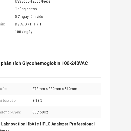
US$5000-12000/Piece
Thùng carton
:
5-7 ngày làm việc
án:
D / A, D / P, T / T
100 / ngày
 phân tích Glycohemoglobin 100-240VAC
hước:
378mm × 380mm × 510mm
i báo cáo:
3-18%
hường xuyên:
50 / 60Hz
Labnovation HbA1c HPLC Analyzer Professional
,
,