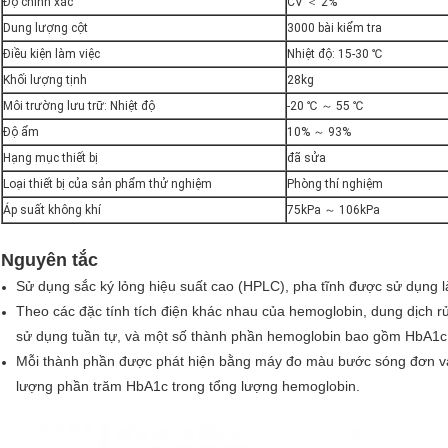
Độ chính xác
CV ＜ 2%
Dung lượng cột
3000 bài kiểm tra
Điều kiện làm việc
Nhiệt độ: 15-30 ℃
Khối lượng tịnh
28kg
Môi trường lưu trữ: Nhiệt độ
-20 ℃ ～ 55 ℃
Độ ẩm
10% ～ 93%
Hạng mục thiết bị
đã sửa
Loại thiết bị của sản phẩm thử nghiệm
Phòng thí nghiệm
Áp suất không khí
75kPa ～ 106kPa
Nguyên tắc
Sử dụng sắc ký lỏng hiệu suất cao (HPLC), pha tĩnh được sử dụng là c
Theo các đặc tính tích điện khác nhau của hemoglobin, dung dịch rử
sử dụng tuần tự, và một số thành phần hemoglobin bao gồm HbA1c 
Mỗi thành phần được phát hiện bằng máy đo màu bước sóng đơn và 
lượng phần trăm HbA1c trong tổng lượng hemoglobin.