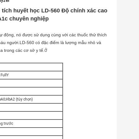
lyzer
ích huyết học LD-560 Độ chính xác cao
A1c chuyên nghiệp
ự động, nó được sử dụng cùng với các thuốc thử thích
 máu người.LD-560 có đặc điểm là lượng mẫu nhỏ và
 trong các cơ sở y tế.
Ở
FullY
bA0;HbA2 (tùy chọn)
ng trước