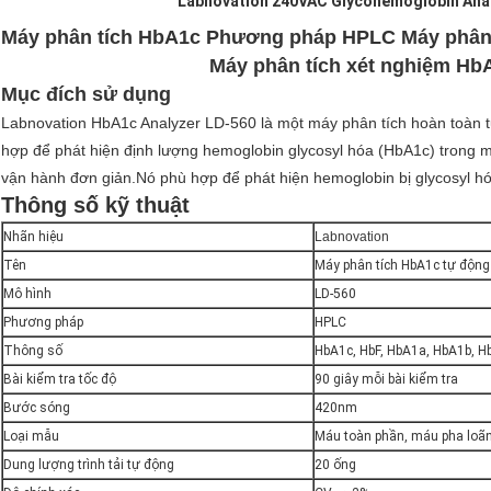
Labnovation 240VAC Glycohemoglobin Ana
Máy phân tích HbA1c Phương pháp HPLC Máy phân t
Máy phân tích xét nghiệm Hb
Mục đích sử dụng
Labnovation HbA1c Analyzer LD-560 là một máy phân tích hoàn toàn t
hợp để phát hiện định lượng hemoglobin glycosyl hóa (HbA1c) trong
vận hành đơn giản.Nó phù hợp để phát hiện hemoglobin bị glycosyl hóa
Thông số kỹ thuật
Nhãn hiệu
Labnovation
Tên
Máy phân tích HbA1c tự động 
Mô hình
LD-560
Phương pháp
HPLC
Thông số
HbA1c, HbF, HbA1a, HbA1b, H
Bài kiểm tra tốc độ
90 giây mỗi bài kiểm tra
Bước sóng
420nm
Loại mẫu
Máu toàn phần, máu pha loã
Dung lượng trình tải tự động
20 ống