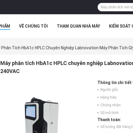
PHẨM
VỀ CHÚNG TÔI
THAM QUAN NHÀ MÁY
KIỂM SOÁT
TRƯỜNG HỢP
 Phân Tích HbA1c HPLC Chuyên Nghiệp Labnovation Máy Phân Tích G
Máy phân tích HbA1c HPLC chuyên nghiệp Labnovatio
240VAC
Thông tin chi tiết
Nguồn gốc:
Hàng hiệu:
Chứng nhận:
Số mô hình:
Thanh toán:
Số lượng đặt hàng tố