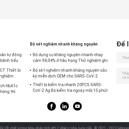
Để l
Bộ xét nghiệm nhanh kháng nguyên
oàn tự động
Bộ dụng cụ kháng nguyên nhanh nhạy
 bệnh tiểu
cảm 98,04% ở hầu họng Thử nghiệm ghi
nhãn chuyên nghiệp
CT Thiết bị
Bộ xét nghiệm nhanh kháng nguyên sắc
 nghiệm
ký miễn dịch OEM cho SARS-CoV-2
Thiết bị kiểm tra nhanh 20PCS SARS-
ích HbA1c
CoV-2 Ag Bộ kiểm tra ngoáy mũi 15 phút
hòng thí
ốc tốt chất lượng Máy phân tích HPLC HbA1c nhà cung cấp.
© 2021 - 2023 labnova