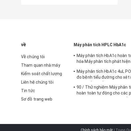
về
Máy phân tích HPLC HbA1c
Máy phân tích HbA1c hoàn t
Về chúng tôi
hóa Máy phân tích phát hiện
Tham quan nhà máy
đường HPLC
Máy phân tích HbA1c 4uL PO
Kiểm soát chất lượng
đo bệnh tiểu đường cho xét
Liên hệ chúng tôi
HbA1c ở cơ sở chính
90 / Thử nghiệm Máy phân t
Tin tức
hoàn toàn tự động cho các p
nghiệm lâm sàng vừa / nhỏ
Sơ đồ trang web
Chính sách bảo mật
| Trung Qu