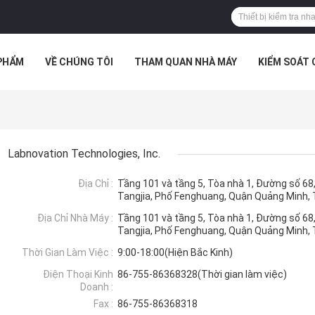
PHẨM
VỀ CHÚNG TÔI
THAM QUAN NHÀ MÁY
KIỂM SOÁT
TRƯỜNG HỢP
Labnovation Technologies, Inc.
Địa Chỉ :
Tầng 101 và tầng 5, Tòa nhà 1, Đường số 6
Tangjia, Phố Fenghuang, Quận Quảng Minh
Địa Chỉ Nhà Máy :
Tầng 101 và tầng 5, Tòa nhà 1, Đường số 6
Tangjia, Phố Fenghuang, Quận Quảng Minh
Thời Gian Làm Việc :
9:00-18:00(Hiện Bắc Kinh)
Điện Thoại Kinh
86-755-86368328(Thời gian làm việc)
Doanh :
Fax :
86-755-86368318