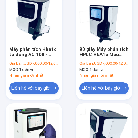
Máy phân tích Hba1c
90 giây Máy phân tích
tự động AC 100 -
HPLC HbA1c Máu
240V Phương pháp
toàn phần / Mẫu pha
Giá bán:
USD7,000.00-12,000.00/Unit
Giá bán:
USD7,000.00-12,000.00/Unit
HPLC hiệu suất cao
loãng trước Màn hình
MOQ:
1 đơn vị
MOQ:
1 đơn vị
để chẩn đoán bệnh
LCD 10 "đầy đủ màu
tiểu đường
sắc
Nhận giá mới nhất
Nhận giá mới nhất
Liên hệ với bây giờ
Liên hệ với bây giờ
Nhà
Sản phẩm
Về chúng tôi