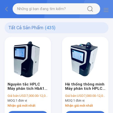
Tất Cả Sản Phẩm
(435)
Nguyên tắc HPLC
Hệ thống thông minh
Máy phân tích HbA1c
Máy phân tích HPLC
hoàn toàn tự động
HbA1c Glycosylated
Giá bán:
USD7,000.00-12,000.00/Unit
Giá bán:
USD7,000.00-12,000.00/Unit
để chẩn đoán
Hemoglobin Chẩn
MOQ:
1 đơn vị
MOQ:
1 đơn vị
Hemoglobin glycosyl
đoán hoàn toàn tự
hóa
động
Nhận giá mới nhất
Nhận giá mới nhất