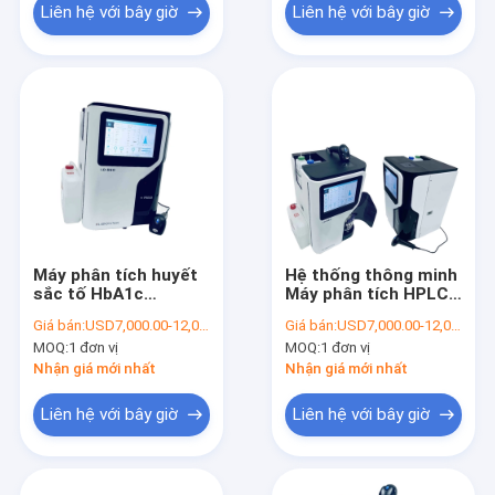
Liên hệ với bây giờ
Liên hệ với bây giờ
Máy phân tích huyết
Hệ thống thông minh
sắc tố HbA1c
Máy phân tích HPLC
Glycated hoàn toàn
HbA1c hoàn toàn tự
Giá bán:
USD7,000.00-12,000.00/Unit
Giá bán:
USD7,000.00-12,000.00/Unit
tự động Hệ thống
động hóa Máy phân
MOQ:
1 đơn vị
MOQ:
1 đơn vị
HPLC Chính xác
tích huyết sắc tố
nhanh chóng
Glycosyl hóa
Nhận giá mới nhất
Nhận giá mới nhất
Liên hệ với bây giờ
Liên hệ với bây giờ