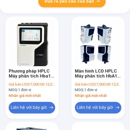
Đưa ra yêu cầu của bạn
Phương pháp HPLC
Màn hình LCD HPLC
Máy phân tích Hba1c
Máy phân tích HbA1c
tự động chính xác
hoàn toàn tự động
Giá bán:
USD7,000.00-12,000.00/Unit
Giá bán:
USD7,000.00-12,000.00/Unit
cao Phép đo màu
CV Ít hơn 2% Tương
MOQ:
1 đơn vị
MOQ:
1 đơn vị
Wavelengh kép một
quan cao
bước chính xác
Nhận giá mới nhất
Nhận giá mới nhất
Liên hệ với bây giờ
Liên hệ với bây giờ