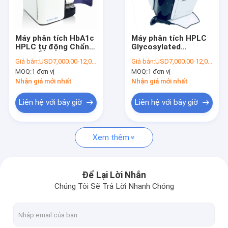
Tham quan nhà máy
Kiểm soát chất lượng
Máy phân tích HbA1c
Máy phân tích HPLC
HPLC tự động Chẩn
Glycosylated
Liên hệ chúng tôi
đoán Ổn định Hiệu
Hemoglobin A1c tự
Giá bán:
USD7,000.00-12,000.00/Unit
Giá bán:
USD7,000.00-12,000.00/Unit
quả CV Ít hơn 2% cho
động để phát hiện
MOQ:
1 đơn vị
MOQ:
1 đơn vị
lượng đường trong
định lượng bệnh tiểu
Tin tức
máu
đường
Nhận giá mới nhất
Nhận giá mới nhất
Tất cả các trường hợp
Liên hệ với bây giờ
Liên hệ với bây giờ
Xem thêm
Máy phân tích HPLC HbA1c
Máy phân tích POCT HbA1c
Để Lại Lời Nhắn
Chúng Tôi Sẽ Trả Lời Nhanh Chóng
Thuốc thử phân tích huyết học
Bộ dụng cụ tự kiểm tra kháng nguyên