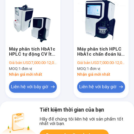
Máy phân tích HbA1c
Máy phân tích HPLC
HPLC tự động CV Ít
HbA1c chẩn đoán lúc
hơn 2% Tương quan
đói 5uL hoàn toàn tự
Giá bán:
USD7,000.00-12,000.00/Unit
Giá bán:
USD7,000.00-12,000.00/Unit
cao Màn hình LCD
động ở chế độ máu
MOQ:
1 đơn vị
MOQ:
1 đơn vị
màu đầy đủ
toàn phần
Nhận giá mới nhất
Nhận giá mới nhất
Liên hệ với bây giờ
Liên hệ với bây giờ
Tiết kiệm thời gian của bạn
Hãy để chúng tôi liên hệ với sản phẩm tốt
nhất với bạn.