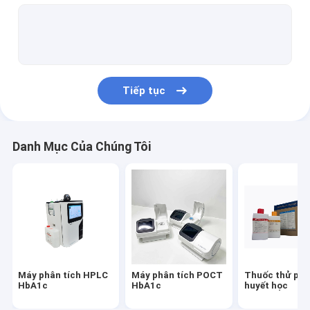
Bộ xét nghiệm nhanh kháng nguyên
Bộ dụng cụ tự kiểm tra nước bọt
Bộ xét nghiệm kháng nguyên nước bọt
Tiếp tục
Bộ xét nghiệm cúm AB
Bộ thử nghiệm bệnh đậu mùa khỉ
Danh Mục Của Chúng Tôi
Bộ kiểm tra nồng độ tinh trùng
Bộ xét nghiệm nhanh kháng thể
Bộ dụng cụ xét nghiệm nhanh IgG IgM
Bộ xét nghiệm kháng thể trung hòa
Máy phân tích HPLC
Máy phân tích POCT
Thuốc thử phâ
Xét nghiệm kháng thể kháng nguyên sốt xuất huyết
HbA1c
HbA1c
huyết học