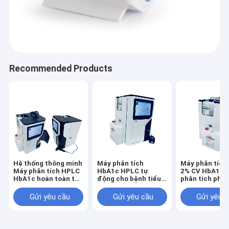
Recommended Products
Hệ thống thông minh
Máy phân tích
Máy phân tích
Máy phân tích HPLC
HbA1c HPLC tự
2% CV HbA1c 
HbA1c hoàn toàn tự
động cho bệnh tiểu
phân tích phát
động hóa Máy phân
đường Phát hiện
HbA1c tự độn
tích huyết sắc tố
nhạy cảm ổn định
bệnh tiểu đườ
Gửi yêu cầu
Gửi yêu cầu
Gửi yêu 
Glycosyl hóa