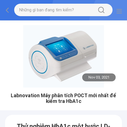
Nov 03, 2021
Labnovation Máy phân tích POCT mới nhất để
kiểm tra HbA1c
Thử nghiệm HbA1c một bước LD-